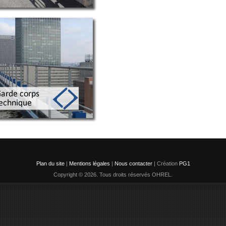
Plan du site
|
Mentions légales
|
Nous contacter
| Création
PG1
Copyright © 2026. Tous droits réservés OHREL.