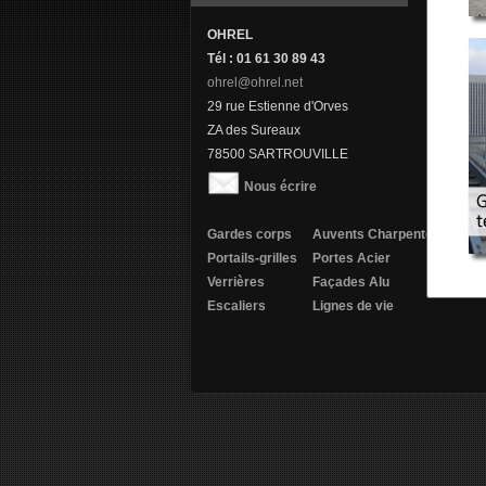
OHREL
Tél : 01 61 30 89 43
ohrel@ohrel.net
29 rue Estienne d'Orves
ZA des Sureaux
78500 SARTROUVILLE
Nous écrire
Gardes corps
Auvents
Charpentes
Portails-grilles
Portes Acier
Verrières
Façades Alu
Escaliers
Lignes de vie