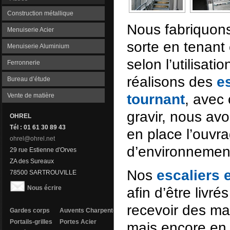
Construction métallique
Nous fabriquon
Menuiserie Acier
sorte en tenan
Menuiserie Aluminium
selon l’utilisati
Ferronnerie
réalisons des
e
Bureau d’étude
tournant
, avec 
Vente de matière
gravir, nous av
OHREL
Tél : 01 61 30 89 43
en place l’ouvr
ohrel@ohrel.net
d’environnemen
29 rue Estienne d'Orves
ZA des Sureaux
Nos
escaliers 
78500 SARTROUVILLE
Nous écrire
afin d’être livré
recevoir des ma
Gardes corps
Auvents
Charpentes
Portails-grilles
Portes Acier
mais encore en