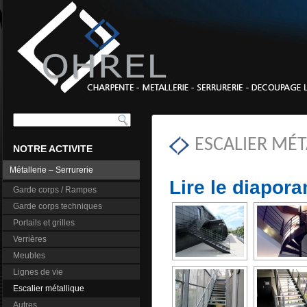
ESCALIER MÉT
NOTRE ACTIVITE
Métallerie – Serrurerie
Lire le diapor
Garde corps / Rampes
Garde corps techniques
Portails et grilles
Verrières
Meubles
Lignes de vie
Escalier métallique
Autres